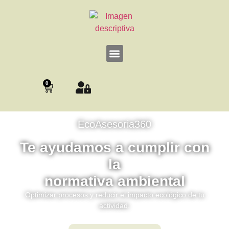
0
EcoAsesoria360
Te ayudamos a cumplir con
la
normativa ambiental
Optimizar procesos y reducir el impacto ecológico de tu
actividad.