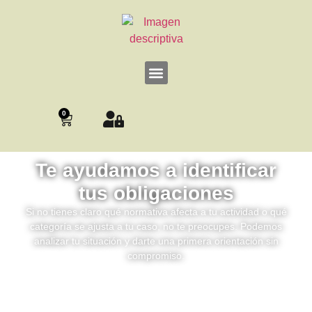
0
Te ayudamos a identificar
tus obligaciones
Si no tienes claro qué normativa afecta a tu actividad o qué
categoría se ajusta a tu caso, no te preocupes. Podemos
analizar tu situación y darte una primera orientación sin
compromiso.